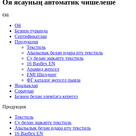
Оя ясауның автоматик чишелеше
Өй
Өй
Безнең турында
Сертификатлар
Продукция
Текстиль
Atылылык белән идарә итү текстиль
Су белән эшкәртү текстиль
16 Basflex EN
Арамид җепсел
EMI Шилдинг
ФГ каталог җепсел пыяла
Яңалыклар
Сораулар
Безнең белән элемтәгә керегез
Продукция
Текстиль
Су белән эшкәртү текстиль
Atылылык белән идарә итү текстиль
16 Basflex EN