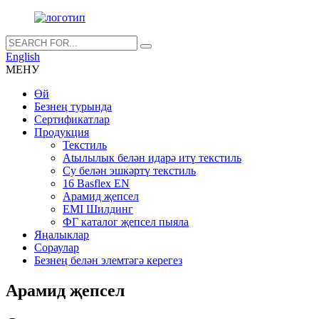
English
МЕНУ
Өй
Безнең турында
Сертификатлар
Продукция
Текстиль
Atылылык белән идарә итү текстиль
Су белән эшкәртү текстиль
16 Basflex EN
Арамид җепсел
EMI Шилдинг
ФГ каталог җепсел пыяла
Яңалыклар
Сораулар
Безнең белән элемтәгә керегез
Арамид җепсел