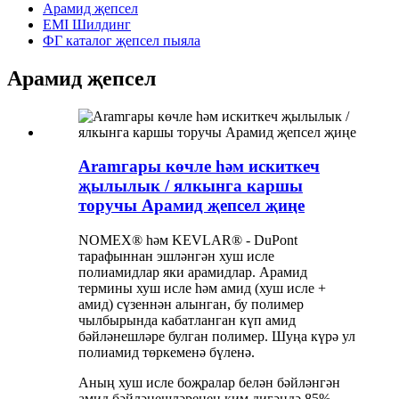
Арамид җепсел
EMI Шилдинг
ФГ каталог җепсел пыяла
Арамид җепсел
Aramгары көчле һәм искиткеч
җылылык / ялкынга каршы
торучы Арамид җепсел җиңе
NOMEX® һәм KEVLAR® - DuPont
тарафыннан эшләнгән хуш исле
полиамидлар яки арамидлар. Арамид
термины хуш исле һәм амид (хуш исле +
амид) сүзеннән алынган, бу полимер
чылбырында кабатланган күп амид
бәйләнешләре булган полимер. Шуңа күрә ул
полиамид төркеменә бүленә.
Аның хуш исле боҗралар белән бәйләнгән
амид бәйләнешләренең ким дигәндә 85%