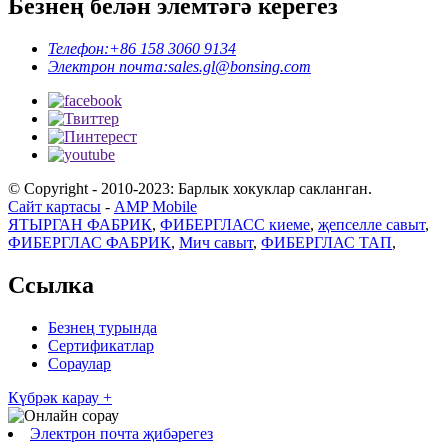
Безнең белән элемтәгә керегез
Телефон:
+86 158 3060 9134
Электрон почта:
sales.gl@bonsing.com
© Copyright - 2010-2023: Барлык хокуклар сакланган.
Сайт картасы
-
AMP Mobile
ЯТЫРГАН ФАБРИК
,
ФИБЕРГЛАСС киеме
,
җепселле савыт
,
ФИБЕРГЛАС ФАБРИК
,
Мич савыт
,
ФИБЕРГЛАС ТАП
,
Ссылка
Безнең турында
Сертификатлар
Сораулар
Күбрәк карау +
Электрон почта җибәрегез