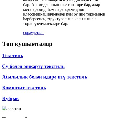
бар. Арамидларның ике төп төре бар, алар
мета-арамид, һәм пара-арамид дип
классификацияләнәләр һәм бу ике төркемнең
һәрберсенең структурасына кагылышлы
төрле үзенчәлекләре бар.
сорау
деталь
Төп кушымталар
Текстиль
Су белән эшкәртү текстиль
Atылылык белән идарә итү текстиль
Композит текстиль
Күбрәк