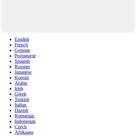
English
French
German
Portuguese
Spanish
Russian
Japanese
Korean
Arabic
Irish
Greek
Turkish
Italian
Danish
Romanian
Indonesian
Czech
Afrikaans